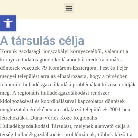
Eszköztár megnyitása
A társulás célja
Korunk gazdasági, jogszabályi környezetéből, valamint a
környezettudatos gondolkodásmódból eredő racionális
döntések vezettek 79 Komárom-Esztergom, Pest és Fejér
megyei települést arra az elhatározásra, hogy a térségben
felmerülő hulladékgazdálkodási problémákat közösen oldják
meg. A regionális hulladékgazdálkodási rendszer
kidolgozásával és koordinálásával kapcsolatos döntések
meghozatala érdekében a csatlakozó települések 2004-ben
létrehozták a Duna-Vértes Köze Regionális
Hulladékgazdálkodási Társulást, melynek alapvető célja a
térség hulladékgazdálkodási problémáinak, többek között a