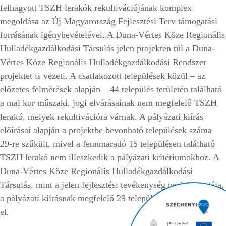
felhagyott TSZH lerakók rekultivációjának komplex
megoldása az Új Magyarország Fejlesztési Terv támogatási
forrásának igénybevételével. A Duna-Vértes Köze Regionális
Hulladékgazdálkodási Társulás jelen projekten túl a Duna-
Vértes Köze Regionális Hulladékgazdálkodási Rendszer
projektet is vezeti. A csatlakozott települések közül – az
előzetes felmérések alapján – 44 település területén található
a mai kor műszaki, jogi elvárásainak nem megfelelő TSZH
lerakó, melyek rekultivációra várnak. A pályázati kiírás
előírásai alapján a projektbe bevonható települések száma
29-re szűkült, mivel a fennmaradó 15 településen található
TSZH lerakó nem illeszkedik a pályázati kritériumokhoz. A
Duna-Vértes Köze Regionális Hulladékgazdálkodási
Társulás, mint a jelen fejlesztési tevékenység projektgazdája,
a pályázati kiírásnak megfelelő 29 település képviseletét látja
el.​