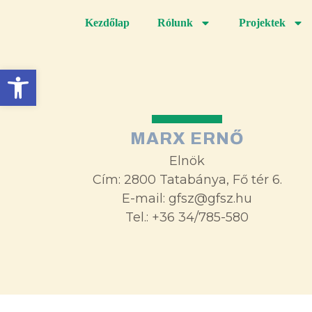
Kezdőlap
Rólunk
Projektek
Eszköztár megnyitása
MARX ERNŐ
Elnök
Cím: 2800 Tatabánya, Fő tér 6.
E-mail: gfsz@gfsz.hu
Tel.: +36 34/785-580