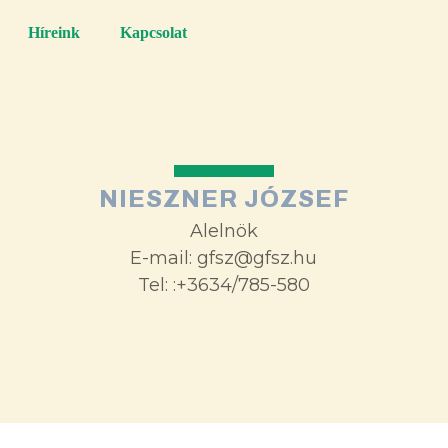
Híreink
Kapcsolat
NIESZNER JÓZSEF
Alelnök
E-mail: gfsz@gfsz.hu
Tel: :+3634/785-580