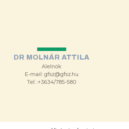
DR MOLNÁR ATTILA
Alelnök
E-mail: gfsz@gfsz.hu
Tel: :+3634/785-580